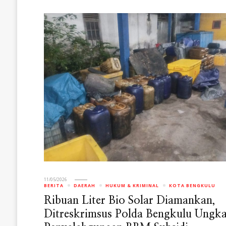
11/05/2026
BERITA
DAERAH
HUKUM & KRIMINAL
KOTA BENGKULU
Ribuan Liter Bio Solar Diamankan,
Ditreskrimsus Polda Bengkulu Ungk