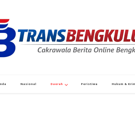
Transbengkulu.co
Cakrawala Berita Dari Bengkulu
anda
Nasional
Daerah
Peristiwa
Hukum & Krim