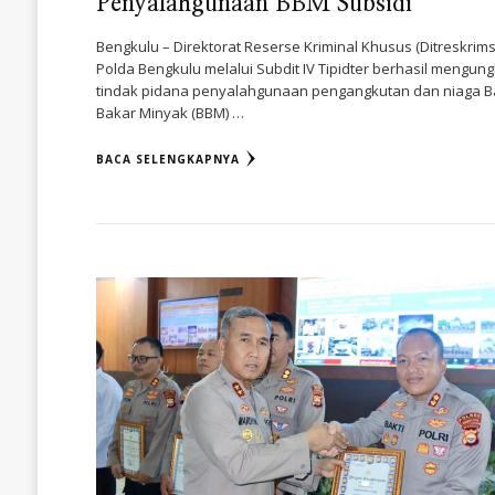
Penyalahgunaan BBM Subsidi
Bengkulu – Direktorat Reserse Kriminal Khusus (Ditreskrim
Polda Bengkulu melalui Subdit IV Tipidter berhasil mengun
tindak pidana penyalahgunaan pengangkutan dan niaga 
Bakar Minyak (BBM) …
BACA SELENGKAPNYA