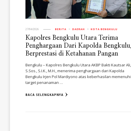
27/04/2026
BERITA
DAERAH
KOTA BENGKULU
Kapolres Bengkulu Utara Terima
Penghargaan Dari Kapolda Bengkulu
Berprestasi di Ketahanan Pangan
Bengkulu – Kapolres Bengkulu Utara AKBP Bakti Kautsar Ali
S.Sos., S.I.K., M.H., menerima penghargaan dari Kapolda
Bengkulu Irjen Pol Mardiyono atas keberhasilan memenuhi
target penanaman …
BACA SELENGKAPNYA