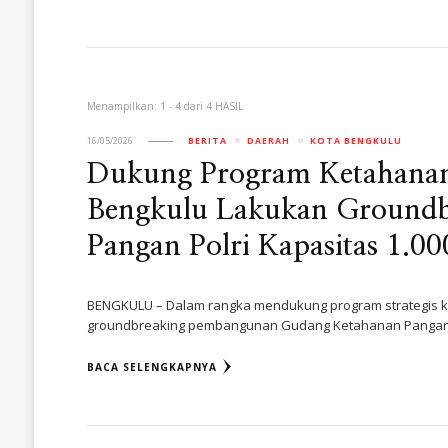
Menampilkan: 1 - 4 dari 4 HASIL
16/05/2026
BERITA
DAERAH
KOTA BENGKULU
Dukung Program Ketahanan 
Bengkulu Lakukan Groundb
Pangan Polri Kapasitas 1.0
BENGKULU – Dalam rangka mendukung program strategis k
groundbreaking pembangunan Gudang Ketahanan Pangan Po
BACA SELENGKAPNYA