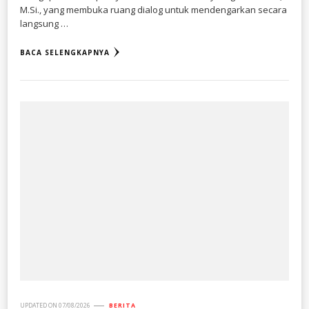
M.Si., yang membuka ruang dialog untuk mendengarkan secara
langsung …
BACA SELENGKAPNYA
UPDATED ON
07/08/2026
BERITA