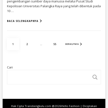
pengembangan sumber daya manusia melalui Pusat Studi
Kepolisian Universitas Palangka Raya yang telah dibentuk pada
10 …
BACA SELENGKAPNYA
Paginasi
HALAMAN
HALAMAN
HALAMAN
1
2
…
55
BERIKUTNYA
pos
Cari
CA
Hak Cipta Transbengkulu.com @2026
Hello Fashion | Diciptakan