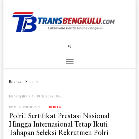
Transbengkulu.com
Cakrawala Berita Dari Bengkulu
Beranda
admin
Menampilkan: 1 - 10 dari 542 HASIL
UPDATED ON
08/08/2026
BERITA
Polri: Sertifikat Prestasi Nasional
Hingga Internasional Tetap Ikuti
Tahapan Seleksi Rekrutmen Polri