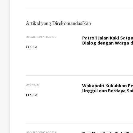
Artikel yang Direkomendasikan
Patroli Jalan Kaki Sat
UPDATED ON
28/07/2026
Dialog dengan Warga d
BERITA
Wakapolri Kukuhkan Pe
29/07/2026
Unggul dan Berdaya Sa
BERITA
UPDATED ON
09/07/2026