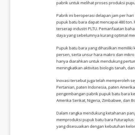
pabrik untuk melihat proses produksi pup
TINJAU
INOVASI
PUPUK
Pabrik ini beroperasi delapan jam per har
BATU
BARA
pupuk batu bara dapat mencapai 480 ton. P
KARYA
terserap industri PLTU. Pemanfaatan baha
ANAK
BANGSA
daya yang sebelumnya kurang optimal menj
Pupuk batu bara yang dihasilkan memiliki 
persen, serta unsur hara makro dan mikro
hanya diarahkan untuk mendukung pertum
meningkatkan aktivitas biologis tanah, da
Inovasi tersebut juga telah memperoleh se
Pertanian, paten Indonesia, paten Amerik
pengembangan pabrik pupuk batu bara ke 
Amerika Serikat, Nigeria, Zimbabwe, dan 
Dalam rangka mendukung ketahanan pangan
memproduksi pupuk batu bara Futuraplus
yang disesuaikan dengan kebutuhan kelomp