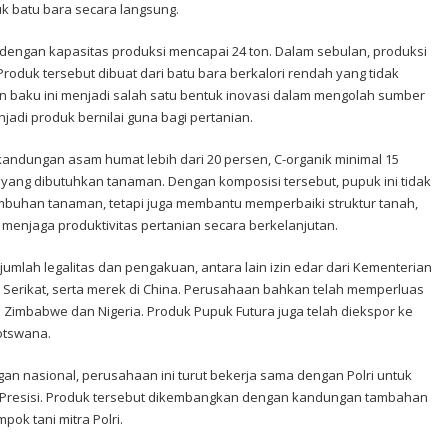
uk batu bara secara langsung.
i dengan kapasitas produksi mencapai 24 ton. Dalam sebulan, produksi
roduk tersebut dibuat dari batu bara berkalori rendah yang tidak
n baku ini menjadi salah satu bentuk inovasi dalam mengolah sumber
adi produk bernilai guna bagi pertanian.
kandungan asam humat lebih dari 20 persen, C-organik minimal 15
 yang dibutuhkan tanaman. Dengan komposisi tersebut, pupuk ini tidak
buhan tanaman, tetapi juga membantu memperbaiki struktur tanah,
n menjaga produktivitas pertanian secara berkelanjutan.
jumlah legalitas dan pengakuan, antara lain izin edar dari Kementerian
a Serikat, serta merek di China. Perusahaan bahkan telah memperluas
Zimbabwe dan Nigeria. Produk Pupuk Futura juga telah diekspor ke
Botswana.
 nasional, perusahaan ini turut bekerja sama dengan Polri untuk
 Presisi. Produk tersebut dikembangkan dengan kandungan tambahan
ok tani mitra Polri.