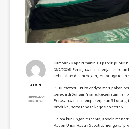
Kampar – Kapolri meninjau pabrik pupuk b
(8/7/2026). Peninjauan ini menjadi sorota
kebutuhan dalam negeri, tetapi juga tela
ADMIN
PT Bursatani Futura Andyta merupakan pe
berada di Sungai Pinang, Kecamatan Tamb
TINGGALKAN
Perusahaan ini mempekerjakan 31 orang, t
PADA
KOMENTAR
DARI
produksi, serta tenaga kerja tidak tetap.
KAMPAR
KE
PASAR
Dalam kunjungan tersebut, Kapolri menerim
GLOBAL,
Raden Umar Hasan Saputra, mengenai produk
KAPOLRI