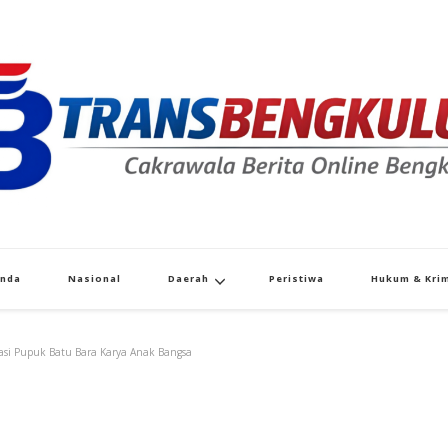
Transbengkulu.co
Cakrawala Berita Dari Bengkulu
anda
Nasional
Daerah
Peristiwa
Hukum & Krim
ovasi Pupuk Batu Bara Karya Anak Bangsa