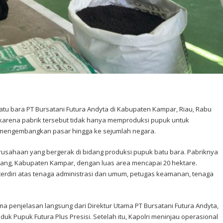
atu bara PT Bursatani Futura Andyta di Kabupaten Kampar, Riau, Rabu
n karena pabrik tersebut tidak hanya memproduksi pupuk untuk
h mengembangkan pasar hingga ke sejumlah negara.
rusahaan yang bergerak di bidang produksi pupuk batu bara. Pabriknya
ang, Kabupaten Kampar, dengan luas area mencapai 20 hektare.
erdiri atas tenaga administrasi dan umum, petugas keamanan, tenaga
a penjelasan langsung dari Direktur Utama PT Bursatani Futura Andyta,
 Pupuk Futura Plus Presisi. Setelah itu, Kapolri meninjau operasional