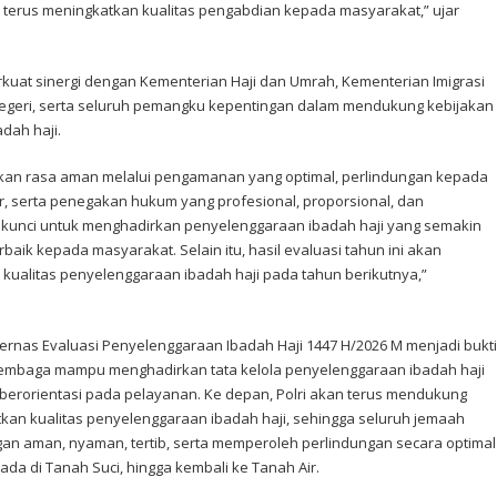
uk terus meningkatkan kualitas pengabdian kepada masyarakat,” ujar
uat sinergi dengan Kementerian Haji dan Umrah, Kementerian Imigrasi
egeri, serta seluruh pemangku kepentingan dalam mendukung kebijakan
dah haji.
rkan rasa aman melalui pengamanan yang optimal, perlindungan kepada
or, serta penegakan hukum yang profesional, proporsional, dan
n kunci untuk menghadirkan penyelenggaraan ibadah haji yang semakin
aik kepada masyarakat. Selain itu, hasil evaluasi tahun ini akan
kualitas penyelenggaraan ibadah haji pada tahun berikutnya,”
ernas Evaluasi Penyelenggaraan Ibadah Haji 1447 H/2026 M menjadi bukti
lembaga mampu menghadirkan tata kelola penyelenggaraan ibadah haji
 berorientasi pada pelayanan. Ke depan, Polri akan terus mendukung
kan kualitas penyelenggaraan ibadah haji, sehingga seluruh jemaah
an aman, nyaman, tertib, serta memperoleh perlindungan secara optimal
da di Tanah Suci, hingga kembali ke Tanah Air.