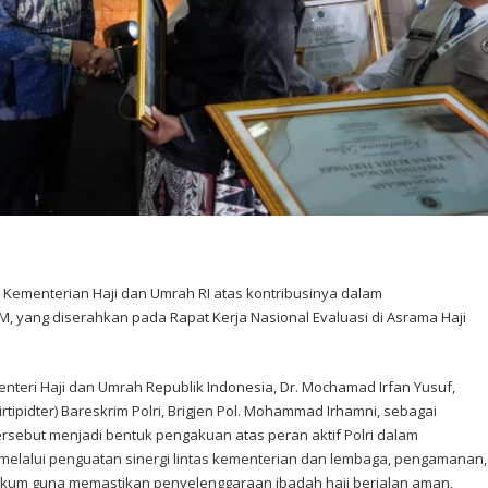
i Kementerian Haji dan Umrah RI atas kontribusinya dalam
M, yang diserahkan pada Rapat Kerja Nasional Evaluasi di Asrama Haji
teri Haji dan Umrah Republik Indonesia, Dr. Mochamad Irfan Yusuf,
rtipidter) Bareskrim Polri, Brigjen Pol. Mohammad Irhamni, sebagai
tersebut menjadi bentuk pengakuan atas peran aktif Polri dalam
elalui penguatan sinergi lintas kementerian dan lembaga, pengamanan,
ukum guna memastikan penyelenggaraan ibadah haji berjalan aman,