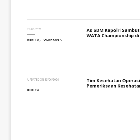
As SDM Kapolri Sambut
28/04/2026
WATA Championship di
BERITA
OLAHRAGA
Tim Kesehatan Operasi
UPDATED ON
13/06/2026
Pemeriksaan Kesehatan
BERITA