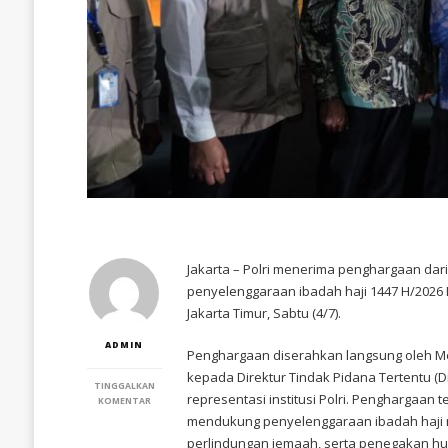
Jakarta – Polri menerima penghargaan dar
penyelenggaraan ibadah haji 1447 H/2026 
Jakarta Timur, Sabtu (4/7).
ADMIN
Penghargaan diserahkan langsung oleh Men
kepada Direktur Tindak Pidana Tertentu (Di
TINGGALKAN
representasi institusi Polri. Penghargaan 
PADA
KOMENTAR
DUKUNG
mendukung penyelenggaraan ibadah haji m
SUKSES
perlindungan jemaah, serta penegakan h
PENYELENGGARAAN