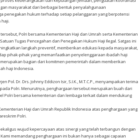
 proses keberangkatan dan kepulangan jemaah, penguatan koordinasi
ungan masyarakat dari berbagai bentuk penyalahgunaan
ga penegakan hukum terhadap setiap pelanggaran yang berpotensi
haji.
 tersebut, Polri bersama Kementerian Haji dan Umrah serta Kementerian
atuan Tugas Pencegahan dan Penegakan Hukum Haji Ilegal. Satgas ini
ingkatkan langkah preventif, memberikan edukasi kepada masyarakat,
ap pihak-pihak yang memanfaatkan penyelenggaraan ibadah haji
 merupakan bagian dari komitmen pemerintah dalam memberikan
h haji Indonesia.
en Pol. Dr. Drs. Johnny Eddizon Isir, S.I.K., M.T.C.P., menyampaikan terima
epada Polri. Menurutnya, penghargaan tersebut merupakan buah dari
nel Polri bersama kementerian dan lembaga terkait dalam mendukung
ementerian Haji dan Umrah Republik Indonesia atas penghargaan yang
areskrim Polri.
kaligus wujud kepercayaan atas sinergi yang telah terbangun dengan
i. Kami memandang penghargaan ini bukan hanya sebagai capaian