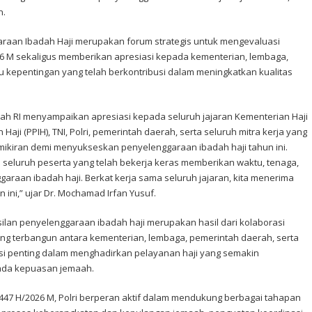
n.
araan Ibadah Haji merupakan forum strategis untuk mengevaluasi
26 M sekaligus memberikan apresiasi kepada kementerian, lembaga,
 kepentingan yang telah berkontribusi dalam meningkatkan kualitas
ah RI menyampaikan apresiasi kepada seluruh jajaran Kementerian Haji
ji (PPIH), TNI, Polri, pemerintah daerah, serta seluruh mitra kerja yang
mikiran demi menyukseskan penyelenggaraan ibadah haji tahun ini.
seluruh peserta yang telah bekerja keras memberikan waktu, tenaga,
araan ibadah haji. Berkat kerja sama seluruh jajaran, kita menerima
 ini,” ujar Dr. Mochamad Irfan Yusuf.
ilan penyelenggaraan ibadah haji merupakan hasil dari kolaborasi
ng terbangun antara kementerian, lembaga, pemerintah daerah, serta
i penting dalam menghadirkan pelayanan haji yang semakin
 pada kepuasan jemaah.
447 H/2026 M, Polri berperan aktif dalam mendukung berbagai tahapan