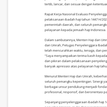
HAJI
tertib, lancar, dan sesuai dengan ketentua
2026,
POLRI
Rapat Kerja Nasional Evaluasi Penyelengg
TERIMA
PENGHARGAAN
pelaksanaan ibadah haji tahun 1447 H/20
DARI
pemerintah daerah, dan seluruh pemangku
KEMENTERIAN
HAJI
pelayanan kepada jemaah haji Indonesia.
DAN
UMRAH
RI
Dalam sambutannya, Menteri Haji dan Umr
dan Umrah, Petugas Penyelenggara Ibadah Ha
telah mencurahkan waktu, tenaga, dan pe
“Saya menyampaikan terima kasih kepada 
dan pikiran dalam pelaksanaan penyelengg
banyak apresiasi atas pelayanan haji tahun
Menurut Menteri Haji dan Umrah, keberhas
seluruh pemangku kepentingan. Sinergi ya
berbagai unsur pendukung menjadi fondas
profesional, responsif, dan berorientasi
Sepanjang penyelenggaraan ibadah haji 1