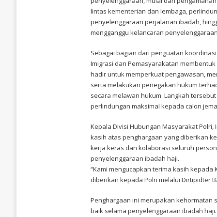
penyelenggaraan, mulai dari pengamanan
lintas kementerian dan lembaga, perlind
penyelenggaraan perjalanan ibadah, hing
mengganggu kelancaran penyelenggaraan 
Sebagai bagian dari penguatan koordinasi
Imigrasi dan Pemasyarakatan membentuk S
hadir untuk memperkuat pengawasan, men
serta melakukan penegakan hukum terhad
secara melawan hukum. Langkah tersebut
perlindungan maksimal kepada calon jemaa
Kepala Divisi Hubungan Masyarakat Polri, Irj
kasih atas penghargaan yang diberikan k
kerja keras dan kolaborasi seluruh perso
penyelenggaraan ibadah haji.
“Kami mengucapkan terima kasih kepada K
diberikan kepada Polri melalui Dirtipidter B
Penghargaan ini merupakan kehormatan se
baik selama penyelenggaraan ibadah haj