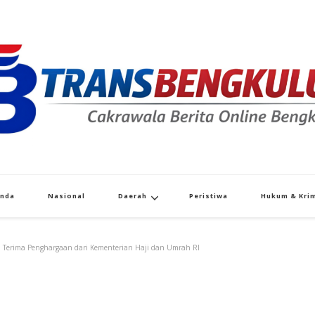
Transbengkulu.co
Cakrawala Berita Dari Bengkulu
anda
Nasional
Daerah
Peristiwa
Hukum & Krim
i Terima Penghargaan dari Kementerian Haji dan Umrah RI