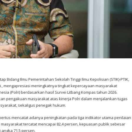
etap Bidang Ilmu Pemerintahan Sekolah Tinggi Ilmu Kepolisian (STIK)-PTIK,
.Si., mengapresiasi meningkatnya tingkat kepercayaan masyarakat
esia (Polri) berdasarkan hasil Survei Litbang Kompas tahun 2026.
an pengakuan masyarakat atas kinerja Polri dalam menjalankan tugas
syarakat, sekaligus penegak hukum.
Albertus mencatat adanya peningkatan pada tiga indikator utama penilaian
n masyarakat tercatat mencapai 82,4 persen, kepuasan publik sebesar
di angka 71,5 persen.