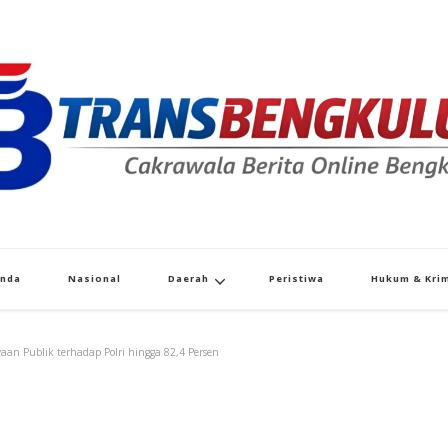
Transbengkulu.co
Cakrawala Berita Dari Bengkulu
anda
Nasional
Daerah
Peristiwa
Hukum & Krim
yaan Publik terhadap Polri hingga 82,4 Persen