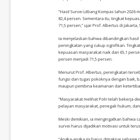
PTIK
APRESIASI
“Hasil Survei Litbang Kompas tahun 2026 
KENAIKAN
82,4 persen. Sementara itu, tingkat kepuas
KEPERCAYAAN
PUBLIK
71,5 persen,” ujar Prof. Albertus di Jakarta, 
TERHADAP
POLRI
HINGGA
Ia menjelaskan bahwa dibandingkan hasil 
82,4
peningkatan yang cukup signifikan. Tingka
PERSEN
kepuasan masyarakat naik dari 65,1 persen 
persen menjadi 71,5 persen.
Menurut Prof. Albertus, peningkatan ters
fungsi dan tugas pokoknya dengan baik, 
maupun pembina keamanan dan ketertiba
“Masyarakat melihat Polri telah bekerja 
pelayan masyarakat, penegak hukum, dan
Meski demikian, ia mengingatkan bahwa cap
survei harus dijadikan motivasi untuk ter
“Angka-angka ini harus dimaknai sebagai