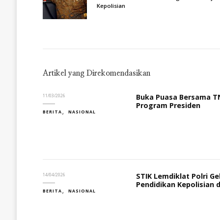
Kepolisian
Artikel yang Direkomendasikan
Buka Puasa Bersama TN
11/03/2026
Program Presiden
BERITA
NASIONAL
STIK Lemdiklat Polri G
14/04/2026
Pendidikan Kepolisian di
BERITA
NASIONAL