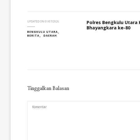
Polres Bengkulu Utara 
UPDATED ON
01/07/2026
Bhayangkara ke-80
BENGKULU UTARA
BERITA
DAERAH
Tinggalkan Balasan