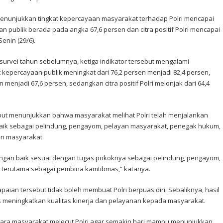
menunjukkan tingkat kepercayaan masyarakat terhadap Polri mencapai
an publik berada pada angka 67,6 persen dan citra positif Polri mencapai
Senin (29/6).
survei tahun sebelumnya, ketiga indikator tersebut mengalami
t kepercayaan publik meningkat dari 76,2 persen menjadi 82,4 persen,
menjadi 67,6 persen, sedangkan citra positif Polri melonjak dari 64,4
ebut menunjukkan bahwa masyarakat melihat Polri telah menjalankan
baik sebagai pelindung, pengayom, pelayan masyarakat, penegak hukum,
n masyarakat.
dengan baik sesuai dengan tugas pokoknya sebagai pelindung, pengayom,
 terutama sebagai pembina kamtibmas,” katanya.
aian tersebut tidak boleh membuat Polri berpuas diri. Sebaliknya, hasil
us meningkatkan kualitas kinerja dan pelayanan kepada masyarakat.
 cara masyarakat melecut Polri agar semakin hari mampu menunjukkan