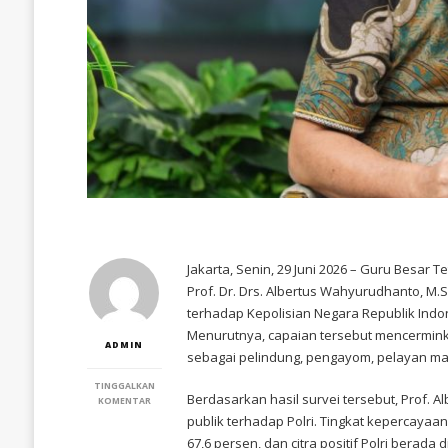
Jakarta, Senin, 29 Juni 2026 – Guru Besar T
Prof. Dr. Drs. Albertus Wahyurudhanto, M
terhadap Kepolisian Negara Republik Indon
Menurutnya, capaian tersebut mencermink
ADMIN
sebagai pelindung, pengayom, pelayan ma
TINGGALKAN
Berdasarkan hasil survei tersebut, Prof. 
PADA
KOMENTAR
GURU
publik terhadap Polri. Tingkat kepercayaa
BESAR
67,6 persen, dan citra positif Polri berada 
STIK-