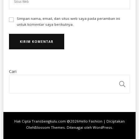
Simpan nama, email, dan situs web saya pada peramban ini
untuk komentar saya berikutnya.
Cari
CA
Hak Cipta Transbengkulu.com @2026
Hello Fashion | Diciptakan
Oleh
Blossom Themes
. Ditenagai oleh
WordPress
.