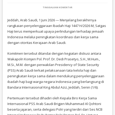
PADA
TINGGALKAN KOMENTAR
JELANG
AKHIR
MUSIM
Jeddah, Arab Saudi, 1 Juni 2026 — Menjelang berakhirnya
HAJI,
rangkaian penyelenggaraan Ibadah Haji 1447 H/2026 M, Satgas
SATGAS
HAJI
Haji terus memperkuat upaya perlindungan terhadap jemaah
PERKUAT
Indonesia melalui peningkatan koordinasi dan kerja sama
PERLINDUNGAN
dengan otoritas Kerajaan Arab Saudi.
JEMAAH
INDONESIA
Komitmen tersebut ditandai dengan kegiatan diskusi antara
Wakapolri Komjen Pol. Prof. Dr. Dedi Prasetyo, S.H., M.Hum.,
M.Si., M.M. dengan perwakilan Presidency of State Security
(PSS) Arab Saudi terkait pelaksanaan tata kelola haji dan
peningkatan kerja sama dalam mendukung penyelenggaraan
ibadah haji bagi warga negara Indonesia yang berlangsung di
Bandara Internasional King Abdul Aziz, Jeddah, Senin (1/6).
Pertemuan tersebut dihadiri oleh Kepala Biro Kerja Sama
Internasional PSS Arab Saudi Brigjen Muhammad Al Qohtoni
beserta jajaran, serta delegasi Polri yang terdiri dari Ses NCB
Interpol Indonesia Divhubinter Polri Brigjen Pol. Dr. Untung