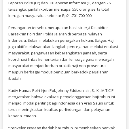
Laporan Polisi (LP) dan 30 Laporan Informasi (LI) dengan 26
tersangka, jumlah korban mencapai 550 orang, serta total
kerugian masyarakat sebesar Rp21.701.700.000.
Penanganan tersebut merupakan hasil sinergi Dittipidter
Bareskrim Polri dan Polda jajaran di berbagai wilayah
Indonesia. Selain melakukan penegakan hukum, Satgas Haji
juga aktif melaksanakan langkah pencegahan melalui edukasi
masyarakat, pengawasan keberangkatan jemaah, serta
koordinasi lintas kementerian dan lembaga guna mencegah
masyarakat menjadi korban praktik haji non-prosedural
maupun berbagai modus penipuan berkedok perjalanan
ibadah.
Kadiv Humas Polri Irjen Pol. Johnny Eddizon Isir, S.I.K., M.T.C.P.
mengatakan bahwa evaluasi penyelenggaraan haji tahun ini
menjadi modal penting bagi Indonesia dan Arab Saudi untuk
terus meningkatkan kualitas perlindungan dan pelayanan
kepada jemaah.
“Penyelenggaraan ibadah haji tahun ini memberikan banyak