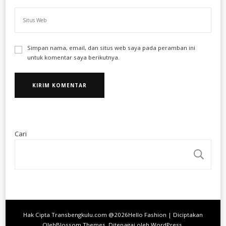
Simpan nama, email, dan situs web saya pada peramban ini
untuk komentar saya berikutnya.
Cari
CA
Hak Cipta Transbengkulu.com @2026
Hello Fashion | Diciptakan
Oleh
Blossom Themes
. Ditenagai oleh
WordPress
.