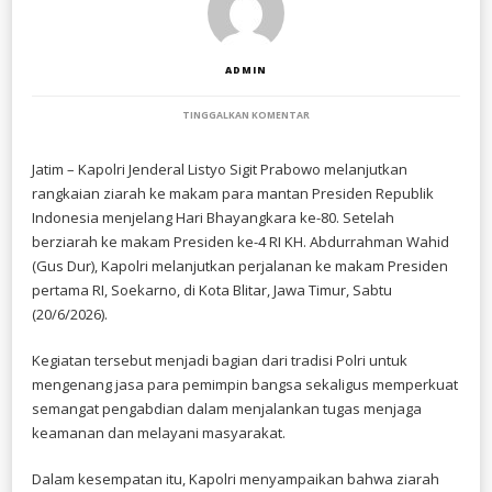
ADMIN
PADA
TINGGALKAN KOMENTAR
JELANG
HARI
BHAYANGKARA
Jatim – Kapolri Jenderal Listyo Sigit Prabowo melanjutkan
KE-
rangkaian ziarah ke makam para mantan Presiden Republik
80,
KAPOLRI
Indonesia menjelang Hari Bhayangkara ke-80. Setelah
JADIKAN
berziarah ke makam Presiden ke-4 RI KH. Abdurrahman Wahid
ZIARAH
(Gus Dur), Kapolri melanjutkan perjalanan ke makam Presiden
KE
MAKAM
pertama RI, Soekarno, di Kota Blitar, Jawa Timur, Sabtu
PRESIDEN
(20/6/2026).
RI
TERDAHULU
SEBAGAI
Kegiatan tersebut menjadi bagian dari tradisi Polri untuk
MOMENTUM
REFLEKSI
mengenang jasa para pemimpin bangsa sekaligus memperkuat
NILAI
semangat pengabdian dalam menjalankan tugas menjaga
KEBANGSAAN
keamanan dan melayani masyarakat.
Dalam kesempatan itu, Kapolri menyampaikan bahwa ziarah