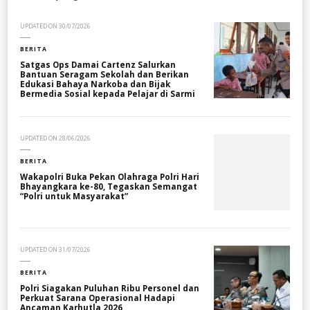
UPDATED ON
30/07/2026
BERITA
Satgas Ops Damai Cartenz Salurkan
Bantuan Seragam Sekolah dan Berikan
Edukasi Bahaya Narkoba dan Bijak
Bermedia Sosial kepada Pelajar di Sarmi
UPDATED ON
28/06/2026
BERITA
Wakapolri Buka Pekan Olahraga Polri Hari
Bhayangkara ke-80, Tegaskan Semangat
“Polri untuk Masyarakat”
UPDATED ON
31/07/2026
BERITA
Polri Siagakan Puluhan Ribu Personel dan
Perkuat Sarana Operasional Hadapi
Ancaman Karhutla 2026