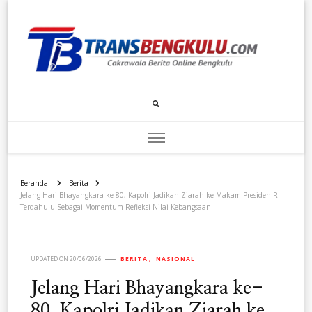
Transbengkulu.com
Cakrawala Berita Dari Bengkulu
Beranda
Berita
Jelang Hari Bhayangkara ke-80, Kapolri Jadikan Ziarah ke Makam Presiden RI
Terdahulu Sebagai Momentum Refleksi Nilai Kebangsaan
UPDATED ON
20/06/2026
BERITA
NASIONAL
Jelang Hari Bhayangkara ke-
80, Kapolri Jadikan Ziarah ke