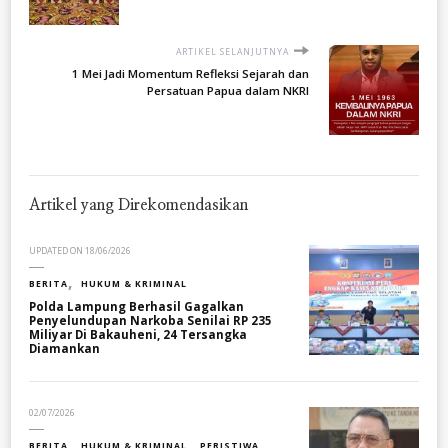
ARTIKEL SELANJUTNYA
1 Mei Jadi Momentum Refleksi Sejarah dan
Persatuan Papua dalam NKRI
Artikel yang Direkomendasikan
UPDATED ON
18/06/2026
BERITA
HUKUM & KRIMINAL
Polda Lampung Berhasil Gagalkan
Penyelundupan Narkoba Senilai RP 235
Miliyar Di Bakauheni, 24 Tersangka
Diamankan
02/07/2026
BERITA
HUKUM & KRIMINAL
PERISTIWA