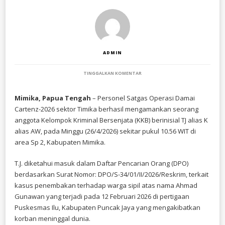
ADMIN
PADA
TINGGALKAN KOMENTAR
KABUR
SAAT
DITANGKAP,
Mimika, Papua Tengah
– Personel Satgas Operasi Damai
SATU
Cartenz-2026 sektor Timika berhasil mengamankan seorang
ANGGOTA
KKB
anggota Kelompok Kriminal Bersenjata (KKB) berinisial TJ alias K
BERHASIL
alias AW, pada Minggu (26/4/2026) sekitar pukul 10.56 WIT di
DILUMPUHKAN
area Sp 2, Kabupaten Mimika.
SATGAS
OPS
DAMAI
T.J. diketahui masuk dalam Daftar Pencarian Orang (DPO)
CARTENZ
DI
berdasarkan Surat Nomor: DPO/S-34/01/II/2026/Reskrim, terkait
TIMIKA
kasus penembakan terhadap warga sipil atas nama Ahmad
Gunawan yang terjadi pada 12 Februari 2026 di pertigaan
Puskesmas Ilu, Kabupaten Puncak Jaya yang mengakibatkan
korban meninggal dunia.