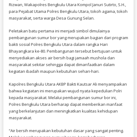
MANFAAT
Rizwan, Wakapolres Bengkulu Utara Kompol Januri Sutirto, S.H.,
NYATA
para Pejabat Utama Polres Bengkulu Utara, tokoh agama, tokoh
BAGI
MASYARAKAT
masyarakat, serta warga Desa Gunung Selan.
Peletakan batu pertama ini menjadi simbol dimulainya
pembangunan sumur bor yang merupakan bagian dari program
bakti sosial Polres Bengkulu Utara dalam rangka Hari
Bhayangkara ke-80. Pembangunan tersebut bertujuan untuk
menyediakan akses air bersih bagi jamaah mushola dan
masyarakat sekitar sehingga dapat dimanfaatkan dalam
kegiatan ibadah maupun kebutuhan sehari-hari.
Kapolres Bengkulu Utara AKBP Bakti Kautsar Ali menyampaikan
bahwa kegiatan ini merupakan wujud nyata kepedulian Polri
kepada masyarakat. Melalui pembangunan sumur bor ini,
Polres Bengkulu Utara berharap dapat memberikan manfaat
yang berkelanjutan dan meningkatkan kualitas kehidupan
masyarakat.
“Air bersih merupakan kebutuhan dasar yang sangat penting.