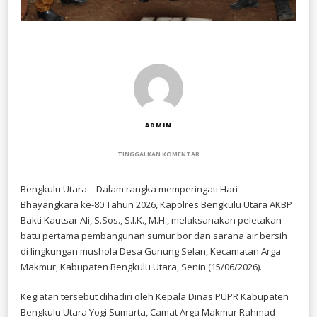
ADMIN
PADA
TINGGALKAN KOMENTAR
KAPOLRES
BENGKULU
UTARA
Bengkulu Utara – Dalam rangka memperingati Hari
LAKUKAN
Bhayangkara ke-80 Tahun 2026, Kapolres Bengkulu Utara AKBP
PELETAKAN
BATU
Bakti Kautsar Ali, S.Sos., S.I.K., M.H., melaksanakan peletakan
PERTAMA
batu pertama pembangunan sumur bor dan sarana air bersih
PEMBANGUNAN
di lingkungan mushola Desa Gunung Selan, Kecamatan Arga
SUMUR
BOR
Makmur, Kabupaten Bengkulu Utara, Senin (15/06/2026).
DI
DESA
GUNUNG
Kegiatan tersebut dihadiri oleh Kepala Dinas PUPR Kabupaten
SELAN,
Bengkulu Utara Yogi Sumarta, Camat Arga Makmur Rahmad
HADIRKAN