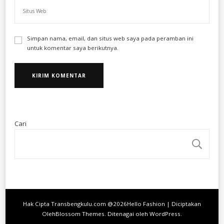
Simpan nama, email, dan situs web saya pada peramban ini
untuk komentar saya berikutnya.
Cari
CA
Hak Cipta Transbengkulu.com @2026
Hello Fashion | Diciptakan
Oleh
Blossom Themes
. Ditenagai oleh
WordPress
.