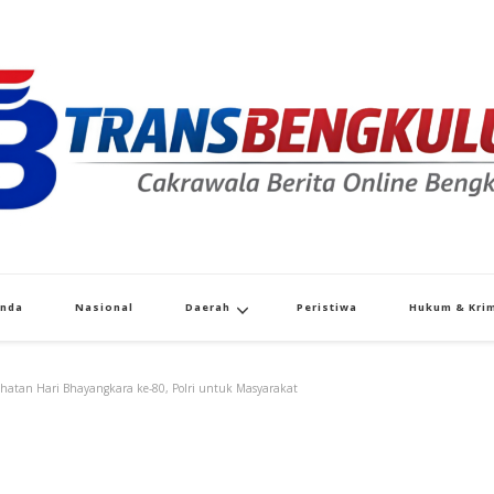
Transbengkulu.co
Cakrawala Berita Dari Bengkulu
anda
Nasional
Daerah
Peristiwa
Hukum & Krim
sehatan Hari Bhayangkara ke-80, Polri untuk Masyarakat