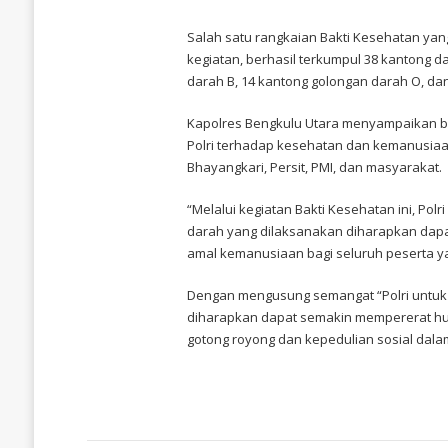
GELAR
BAKTI
Salah satu rangkaian Bakti Kesehatan yan
KESEHATAN
kegiatan, berhasil terkumpul 38 kantong d
HARI
BHAYANGKARA
darah B, 14 kantong golongan darah O, da
KE-
80,
POLRI
Kapolres Bengkulu Utara menyampaikan ba
UNTUK
Polri terhadap kesehatan dan kemanusiaan,
MASYARAKAT
Bhayangkari, Persit, PMI, dan masyarakat.
“Melalui kegiatan Bakti Kesehatan ini, Pol
darah yang dilaksanakan diharapkan dap
amal kemanusiaan bagi seluruh peserta yan
Dengan mengusung semangat “Polri untuk M
diharapkan dapat semakin mempererat h
gotong royong dan kepedulian sosial dal