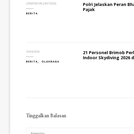
Polri Jelaskan Peran B
UPDATED ON
24/07/2026
Pajak
BERITA
21 Personel Brimob Per
10/04/2026
Indoor Skydiving 2026 d
BERITA
OLAHRAGA
Tinggalkan Balasan