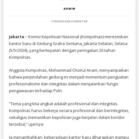
ADMIN
PADA
TINGGALKAN KOMENTAR
KOMPOLNAS
RESMIKAN
GEDUNG
Jakarta
– Komisi Kepolisian Nasional (Kompolnas) meresmikan
BARU,
kantor baru di Gedung Graha Sentana, Jakarta Selatan, Selasa
PERKUAT
PELAYANAN
(5/5/2026), yang bertepatan dengan peringatan 20 tahun
PENGADUAN
Kompolnas.
PUBLIK
Anggota Kompolnas, Mohammad Choirul Anam, menyampaikan
bahwa perpindahan gedung ini menjadi momentum penguatan
profesionalisme dan integritas dalam menjalankan fungsi
pengawasan terhadap Polri.
“Tema yang kita angkat adalah profesional dan integritas.
Kompolnas harus bekerja secara profesional dan berintegritas,
sekaligus memastikan kepolisian juga berjalan dalam koridor
tersebut,” ujarnya.
Ia menambahkan, keberadaan kantor baru diharapkan mampu