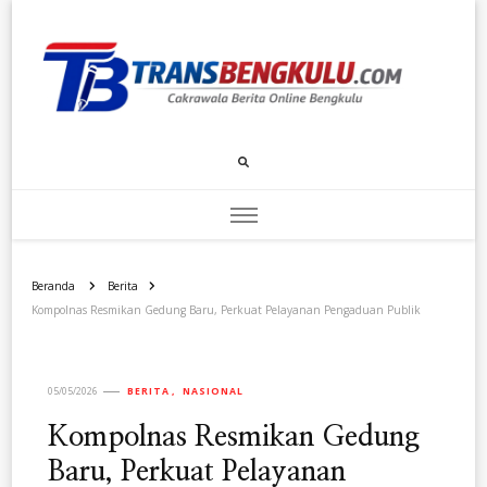
Transbengkulu.com
Cakrawala Berita Dari Bengkulu
Beranda
Berita
Kompolnas Resmikan Gedung Baru, Perkuat Pelayanan Pengaduan Publik
05/05/2026
BERITA
NASIONAL
Kompolnas Resmikan Gedung
Baru, Perkuat Pelayanan