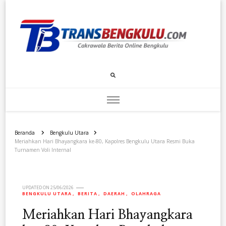
Transbengkulu.com
Cakrawala Berita Dari Bengkulu
Beranda
Bengkulu Utara
Meriahkan Hari Bhayangkara ke-80, Kapolres Bengkulu Utara Resmi Buka
Turnamen Voli Internal
UPDATED ON
25/06/2026
BENGKULU UTARA
BERITA
DAERAH
OLAHRAGA
Meriahkan Hari Bhayangkara