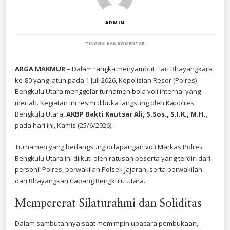
ADMIN
PADA
TINGGALKAN KOMENTAR
MERIAHKAN
HARI
BHAYANGKARA
ARGA MAKMUR
– Dalam rangka menyambut Hari Bhayangkara
KE-
ke-80 yang jatuh pada 1 Juli 2026, Kepolisian Resor (Polres)
80,
KAPOLRES
Bengkulu Utara menggelar turnamen bola voli internal yang
BENGKULU
meriah. Kegiatan ini resmi dibuka langsung oleh Kapolres
UTARA
Bengkulu Utara,
AKBP Bakti Kautsar Ali, S.Sos., S.I.K., M.H.
RESMI
,
BUKA
pada hari ini, Kamis (25/6/2026).
TURNAMEN
VOLI
INTERNAL
​Turnamen yang berlangsung di lapangan voli Markas Polres
Bengkulu Utara ini diikuti oleh ratusan peserta yang terdiri dari
personil Polres, perwakilan Polsek Jajaran, serta perwakilan
dari Bhayangkari Cabang Bengkulu Utara.
​Mempererat Silaturahmi dan Soliditas
​Dalam sambutannya saat memimpin upacara pembukaan,