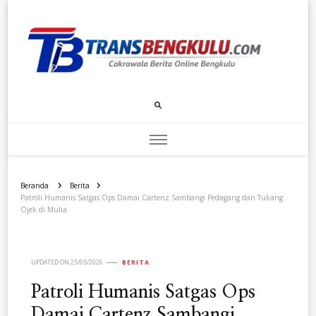
Transbengkulu.com
Cakrawala Berita Dari Bengkulu
Beranda
Berita
Patroli Humanis Satgas Ops Damai Cartenz Sambangi Pedagang dan Tukang
Ojek di Mulia
UPDATED ON
25/05/2026
BERITA
Patroli Humanis Satgas Ops
Damai Cartenz Sambangi