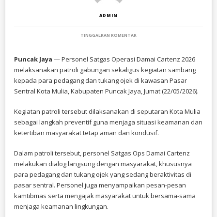
ADMIN
PADA
TINGGALKAN KOMENTAR
PATROLI
HUMANIS
SATGAS
Puncak Jaya
— Personel Satgas Operasi Damai Cartenz 2026
OPS
melaksanakan patroli gabungan sekaligus kegiatan sambang
DAMAI
CARTENZ
kepada para pedagang dan tukang ojek di kawasan Pasar
SAMBANGI
Sentral Kota Mulia, Kabupaten Puncak Jaya, Jumat (22/05/2026).
PEDAGANG
DAN
TUKANG
Kegiatan patroli tersebut dilaksanakan di seputaran Kota Mulia
OJEK
sebagai langkah preventif guna menjaga situasi keamanan dan
DI
MULIA
ketertiban masyarakat tetap aman dan kondusif.
Dalam patroli tersebut, personel Satgas Ops Damai Cartenz
melakukan dialog langsung dengan masyarakat, khususnya
para pedagang dan tukang ojek yang sedang beraktivitas di
pasar sentral. Personel juga menyampaikan pesan-pesan
kamtibmas serta mengajak masyarakat untuk bersama-sama
menjaga keamanan lingkungan.