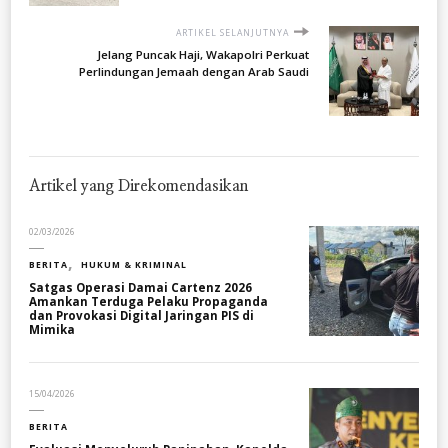
ARTIKEL SELANJUTNYA
Jelang Puncak Haji, Wakapolri Perkuat
Perlindungan Jemaah dengan Arab Saudi
Artikel yang Direkomendasikan
02/03/2026
BERITA
HUKUM & KRIMINAL
Satgas Operasi Damai Cartenz 2026
Amankan Terduga Pelaku Propaganda
dan Provokasi Digital Jaringan PIS di
Mimika
15/04/2026
BERITA