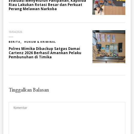
Evaluasi Menyeluruh Panipahan, Kapolda
Riau Lakukan Rotasi Besar dan Perkuat
Perang Melawan Narkoba
18/04/2026
BERITA
HUKUM & KRIMINAL
Polres Mimika Dibackup Satgas Damai
Cartenz 2026 Berhasil Amankan Pelaku
Pembunuhan di Timika
Tinggalkan Balasan