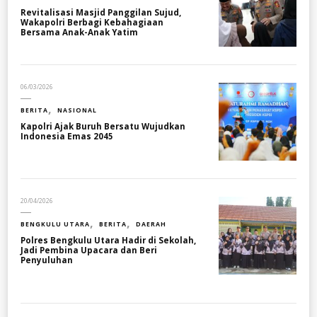
Revitalisasi Masjid Panggilan Sujud,
Wakapolri Berbagi Kebahagiaan
Bersama Anak-Anak Yatim
06/03/2026
BERITA
NASIONAL
Kapolri Ajak Buruh Bersatu Wujudkan
Indonesia Emas 2045
20/04/2026
BENGKULU UTARA
BERITA
DAERAH
Polres Bengkulu Utara Hadir di Sekolah,
Jadi Pembina Upacara dan Beri
Penyuluhan