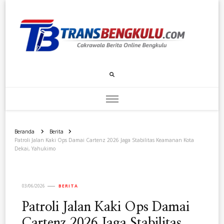
Transbengkulu.com
Cakrawala Berita Dari Bengkulu
Beranda
Berita
Patroli Jalan Kaki Ops Damai Cartenz 2026 Jaga Stabilitas Keamanan Kota
Dekai, Yahukimo
03/06/2026
BERITA
Patroli Jalan Kaki Ops Damai
Cartenz 2026 Jaga Stabilitas