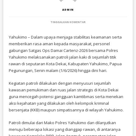
ADMIN
PADA
TINGGALKAN KOMENTAR
PATROLI
JALAN
KAKI
Yahukimo – Dalam upaya menjaga stabilitas keamanan serta
OPS
memberikan rasa aman kepada masyarakat, personel
DAMAI
CARTENZ
gabungan Satgas Ops Damai Cartenz-2026 bersama Polres
2026
Yahukimo melaksanakan patroli jalan kaki di sejumlah titik
JAGA
rawan di seputaran Kota Dekai, Kabupaten Yahukimo, Papua
STABILITAS
KEAMANAN
Pegunungan, Senin malam (1/6/2026) hingga dini hari.
KOTA
DEKAI,
YAHUKIMO
Kegiatan patroli dilakukan dengan menyusuri sejumlah
kawasan pemukiman dan ruas jalan strategis di Kota Dekai
guna mencegah potensi gangguan kamtibmas serta menekan
aksi kejahatan yang dilakukan oleh kelompok kriminal
bersenjata (KKB) maupun simpatisannya di wilayah Yahukimo.
Patroli dimulai dari Mako Polres Yahukimo dan dilanjutkan
menuju beberapa lokasi yang dianggap rawan, di antaranya
kawasan Kompleks PJPR, Jalan Anggruk, perempatan Jalan