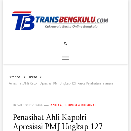
Transbengkulu.com
Cakrawala Berita Dari Bengkulu
Beranda
Berita
Penasihat Ahli Kapolri Apresiasi PMJ Ungkap 127 Kasus Kejahatan Jalanan
UPDATED ON
25/05/2026
BERITA
HUKUM & KRIMINAL
Penasihat Ahli Kapolri
Apresiasi PMJ Ungkap 127