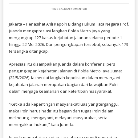
PADA
TINGGALKAN KOMENTAR
PENASIHAT
AHLI
KAPOLRI
Jakarta – Penasihat Ahli Kapolri Bidang Hukum Tata Negara Prof.
APRESIASI
Juanda mengapresiasi langkah Polda Metro Jaya yang
PMJ
UNGKAP
mengungkap 127 kasus kejahatan jalanan selama periode 1
127
hingga 22 Mei 2026. Dari pengungkapan tersebut, sebanyak 173
KASUS
tersangka ditangkap.
KEJAHATAN
JALANAN
Apresiasi itu disampaikan Juanda dalam konferensi pers
pengungkapan kejahatan jalanan di Polda Metro Jaya, Jumat
(22/5/2026). Ia menilai langkah kepolisian dalam menangani
kejahatan jalanan merupakan bagian dari kewajiban Polri
dalam menjaga keamanan dan ketertiban masyarakat.
“Ketika ada kepentingan masyarakat luas yang terganggu,
maka Polri harus hadir. Itu bagian dari tugas Polri dalam
melindungi, mengayomi, melayani masyarakat, serta
menegakkan hukum,” kata Juanda.
Juanda mengatakan, kejahatan jalanan seperti pencurian