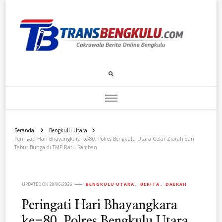
Transbengkulu.com
Cakrawala Berita Dari Bengkulu
Beranda
Bengkulu Utara
Peringati Hari Bhayangkara ke-80, Polres Bengkulu Utara Gelar Ziarah dan
Tabur Bunga di TMP Ratu Samban
UPDATED ON
29/06/2026
BENGKULU UTARA
BERITA
DAERAH
Peringati Hari Bhayangkara
ke-80, Polres Bengkulu Utara