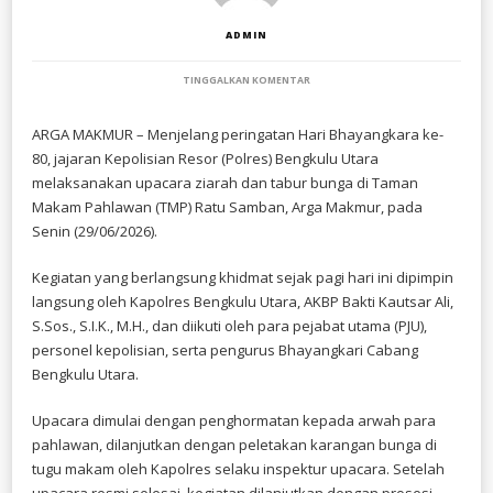
ADMIN
PADA
TINGGALKAN KOMENTAR
PERINGATI
HARI
BHAYANGKARA
​ARGA MAKMUR – Menjelang peringatan Hari Bhayangkara ke-
KE-
80, jajaran Kepolisian Resor (Polres) Bengkulu Utara
80,
POLRES
melaksanakan upacara ziarah dan tabur bunga di Taman
BENGKULU
Makam Pahlawan (TMP) Ratu Samban, Arga Makmur, pada
UTARA
Senin (29/06/2026).
GELAR
ZIARAH
DAN
​Kegiatan yang berlangsung khidmat sejak pagi hari ini dipimpin
TABUR
BUNGA
langsung oleh Kapolres Bengkulu Utara, AKBP Bakti Kautsar Ali,
DI
S.Sos., S.I.K., M.H., dan diikuti oleh para pejabat utama (PJU),
TMP
RATU
personel kepolisian, serta pengurus Bhayangkari Cabang
SAMBAN
Bengkulu Utara.
​Upacara dimulai dengan penghormatan kepada arwah para
pahlawan, dilanjutkan dengan peletakan karangan bunga di
tugu makam oleh Kapolres selaku inspektur upacara. Setelah
upacara resmi selesai, kegiatan dilanjutkan dengan prosesi