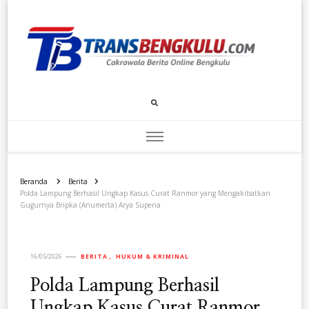
Transbengkulu.com
Cakrawala Berita Dari Bengkulu
Beranda
Berita
Polda Lampung Berhasil Ungkap Kasus Curat Ranmor yang Mengakibatkan
Gugurnya Bripka (Anumerta) Arya Supena
16/05/2026
BERITA
HUKUM & KRIMINAL
Polda Lampung Berhasil
Ungkap Kasus Curat Ranmor