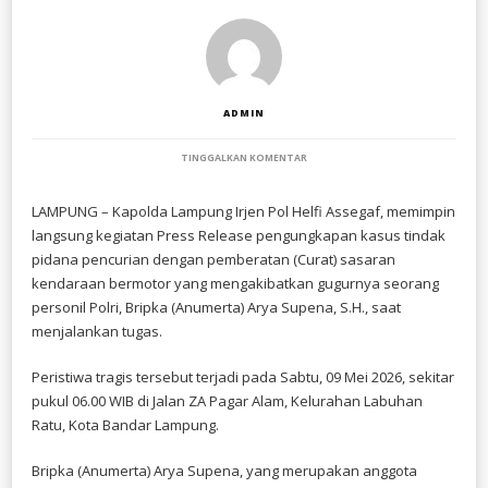
ADMIN
PADA
TINGGALKAN KOMENTAR
POLDA
LAMPUNG
BERHASIL
LAMPUNG – Kapolda Lampung Irjen Pol Helfi Assegaf, memimpin
UNGKAP
langsung kegiatan Press Release pengungkapan kasus tindak
KASUS
CURAT
pidana pencurian dengan pemberatan (Curat) sasaran
RANMOR
kendaraan bermotor yang mengakibatkan gugurnya seorang
YANG
personil Polri, Bripka (Anumerta) Arya Supena, S.H., saat
MENGAKIBATKAN
GUGURNYA
menjalankan tugas.
BRIPKA
(ANUMERTA)
ARYA
Peristiwa tragis tersebut terjadi pada Sabtu, 09 Mei 2026, sekitar
SUPENA
pukul 06.00 WIB di Jalan ZA Pagar Alam, Kelurahan Labuhan
Ratu, Kota Bandar Lampung.
Bripka (Anumerta) Arya Supena, yang merupakan anggota