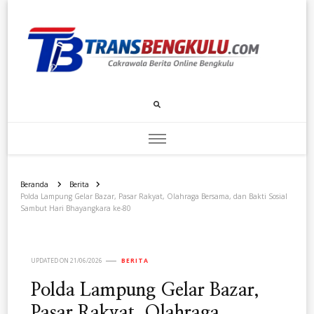
Transbengkulu.com
Cakrawala Berita Dari Bengkulu
Beranda
Berita
Polda Lampung Gelar Bazar, Pasar Rakyat, Olahraga Bersama, dan Bakti Sosial
Sambut Hari Bhayangkara ke-80
UPDATED ON
21/06/2026
BERITA
Polda Lampung Gelar Bazar,
Pasar Rakyat, Olahraga