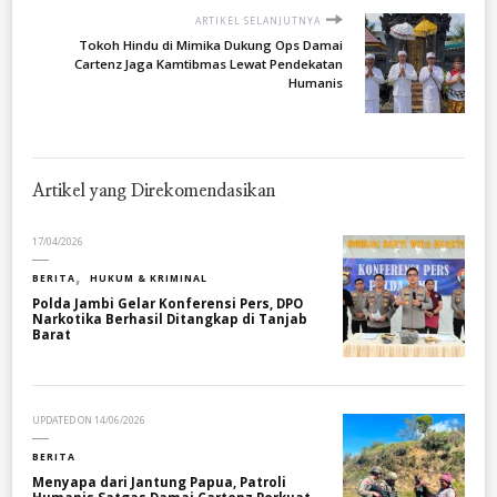
ARTIKEL SELANJUTNYA
Tokoh Hindu di Mimika Dukung Ops Damai
Cartenz Jaga Kamtibmas Lewat Pendekatan
Humanis
Artikel yang Direkomendasikan
17/04/2026
BERITA
HUKUM & KRIMINAL
Polda Jambi Gelar Konferensi Pers, DPO
Narkotika Berhasil Ditangkap di Tanjab
Barat
UPDATED ON
14/06/2026
BERITA
Menyapa dari Jantung Papua, Patroli