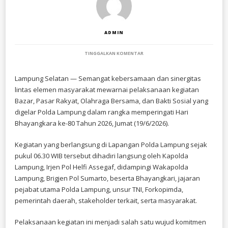
ADMIN
PADA
TINGGALKAN KOMENTAR
POLDA
LAMPUNG
GELAR
Lampung Selatan — Semangat kebersamaan dan sinergitas
BAZAR,
lintas elemen masyarakat mewarnai pelaksanaan kegiatan
PASAR
RAKYAT,
Bazar, Pasar Rakyat, Olahraga Bersama, dan Bakti Sosial yang
OLAHRAGA
digelar Polda Lampung dalam rangka memperingati Hari
BERSAMA,
Bhayangkara ke-80 Tahun 2026, Jumat (19/6/2026).
DAN
BAKTI
SOSIAL
Kegiatan yang berlangsung di Lapangan Polda Lampung sejak
SAMBUT
HARI
pukul 06.30 WIB tersebut dihadiri langsung oleh Kapolda
BHAYANGKARA
Lampung, Irjen Pol Helfi Assegaf, didampingi Wakapolda
KE-
80
Lampung, Brigjen Pol Sumarto, beserta Bhayangkari, jajaran
pejabat utama Polda Lampung, unsur TNI, Forkopimda,
pemerintah daerah, stakeholder terkait, serta masyarakat.
Pelaksanaan kegiatan ini menjadi salah satu wujud komitmen