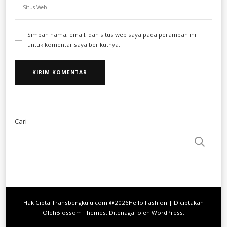
Simpan nama, email, dan situs web saya pada peramban ini
untuk komentar saya berikutnya.
Cari
CA
Hak Cipta Transbengkulu.com @2026
Hello Fashion | Diciptakan
Oleh
Blossom Themes
. Ditenagai oleh
WordPress
.