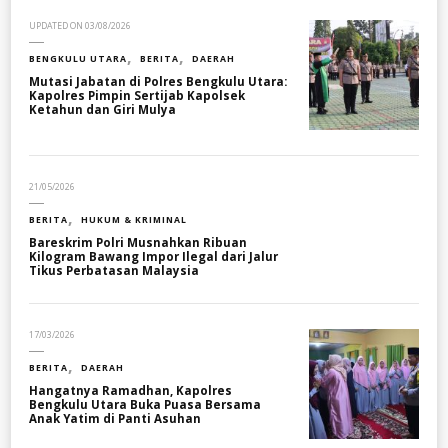
UPDATED ON
03/08/2026
BENGKULU UTARA
BERITA
DAERAH
Mutasi Jabatan di Polres Bengkulu Utara:
Kapolres Pimpin Sertijab Kapolsek
Ketahun dan Giri Mulya
21/05/2026
BERITA
HUKUM & KRIMINAL
Bareskrim Polri Musnahkan Ribuan
Kilogram Bawang Impor Ilegal dari Jalur
Tikus Perbatasan Malaysia
17/03/2026
BERITA
DAERAH
Hangatnya Ramadhan, Kapolres
Bengkulu Utara Buka Puasa Bersama
Anak Yatim di Panti Asuhan