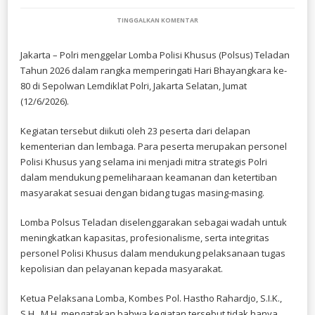
PADA
TINGGALKAN KOMENTAR
POLRI
GELAR
LOMBA
Jakarta – Polri menggelar Lomba Polisi Khusus (Polsus) Teladan
POLSUS
Tahun 2026 dalam rangka memperingati Hari Bhayangkara ke-
TELADAN
2026
80 di Sepolwan Lemdiklat Polri, Jakarta Selatan, Jumat
DALAM
(12/6/2026).
RANGKA
HARI
BHAYANGKARA
Kegiatan tersebut diikuti oleh 23 peserta dari delapan
KE-
kementerian dan lembaga. Para peserta merupakan personel
80
Polisi Khusus yang selama ini menjadi mitra strategis Polri
dalam mendukung pemeliharaan keamanan dan ketertiban
masyarakat sesuai dengan bidang tugas masing-masing.
Lomba Polsus Teladan diselenggarakan sebagai wadah untuk
meningkatkan kapasitas, profesionalisme, serta integritas
personel Polisi Khusus dalam mendukung pelaksanaan tugas
kepolisian dan pelayanan kepada masyarakat.
Ketua Pelaksana Lomba, Kombes Pol. Hastho Rahardjo, S.I.K.,
S.H., M.H. mengatakan bahwa kegiatan tersebut tidak hanya