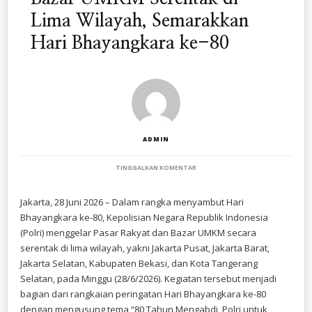
Lima Wilayah, Semarakkan
Hari Bhayangkara ke-80
ADMIN
PADA
TINGGALKAN KOMENTAR
POLRI
GELAR
PASAR
Jakarta, 28 Juni 2026 – Dalam rangka menyambut Hari
RAKYAT
Bhayangkara ke-80, Kepolisian Negara Republik Indonesia
DAN
BAZAR
(Polri) menggelar Pasar Rakyat dan Bazar UMKM secara
UMKM
serentak di lima wilayah, yakni Jakarta Pusat, Jakarta Barat,
SERENTAK
Jakarta Selatan, Kabupaten Bekasi, dan Kota Tangerang
DI
LIMA
Selatan, pada Minggu (28/6/2026). Kegiatan tersebut menjadi
WILAYAH,
bagian dari rangkaian peringatan Hari Bhayangkara ke-80
SEMARAKKAN
HARI
dengan mengusung tema “80 Tahun Mengabdi, Polri untuk