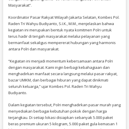
BHAYANGKARA
Masyarakat”.
KE-
80
Koordinator Pasar Rakyat Wilayah Jakarta Selatan, Kombes Pol.
Raden Tri Wahyu Budiyanto, S.I.K., M.M., menjelaskan bahwa
kegiatan ini merupakan bentuk nyata komitmen Polri untuk
terus hadir di tengah masyarakat melalui pelayanan yang
bermanfaat sekaligus mempererat hubungan yang harmonis
antara Polri dan masyarakat.
“Kegiatan ini menjadi momentum kebersamaan antara Polri
dengan masyarakat. Kami ingin berbagi kebahagiaan dan
menghadirkan manfaat secara langsung melalui pasar rakyat,
bazar UMKM, dan berbagai hiburan yang dapat dinikmati
seluruh keluarga,” ujar Kombes Pol. Raden Tri Wahyu
Budiyanto.
Dalam kegiatan tersebut, Polri menghadirkan pasar murah yang
menyediakan berbagai kebutuhan pokok dengan harga
terjangkau. Di setiap lokasi disiapkan sebanyak 5.000 paket
beras premium ukuran 5 kilogram, 5.000 paket gula kemasan 1