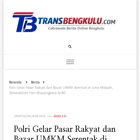
Transbengkulu.com
Cakrawala Berita Dari Bengkulu
Beranda
Berita
Polri Gelar Pasar Rakyat dan Bazar UMKM Serentak di Lima Wilayah,
Semarakkan Hari Bhayangkara ke-80
UPDATED ON
28/06/2026
BERITA
Polri Gelar Pasar Rakyat dan
Bazar UMKM Serentak di