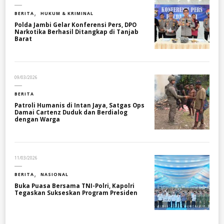
BERITA
HUKUM & KRIMINAL
Polda Jambi Gelar Konferensi Pers, DPO
Narkotika Berhasil Ditangkap di Tanjab
Barat
09/03/2026
BERITA
Patroli Humanis di Intan Jaya, Satgas Ops
Damai Cartenz Duduk dan Berdialog
dengan Warga
11/03/2026
BERITA
NASIONAL
Buka Puasa Bersama TNI-Polri, Kapolri
Tegaskan Sukseskan Program Presiden