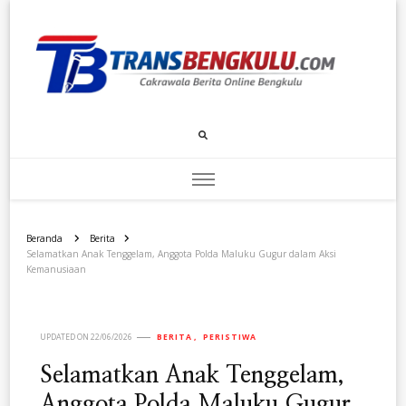
Transbengkulu.com
Cakrawala Berita Dari Bengkulu
Beranda
Berita
Selamatkan Anak Tenggelam, Anggota Polda Maluku Gugur dalam Aksi
Kemanusiaan
UPDATED ON
22/06/2026
BERITA
PERISTIWA
Selamatkan Anak Tenggelam,
Anggota Polda Maluku Gugur