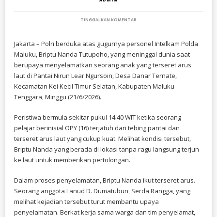
PADA
TINGGALKAN KOMENTAR
SELAMATKAN
ANAK
TENGGELAM,
Jakarta – Polri berduka atas gugurnya personel Intelkam Polda
ANGGOTA
Maluku, Briptu Nanda Tutupoho, yang meninggal dunia saat
POLDA
MALUKU
berupaya menyelamatkan seorang anak yang terseret arus
GUGUR
laut di Pantai Nirun Lear Ngursoin, Desa Danar Ternate,
DALAM
Kecamatan Kei Kecil Timur Selatan, Kabupaten Maluku
AKSI
KEMANUSIAAN
Tenggara, Minggu (21/6/2026).
Peristiwa bermula sekitar pukul 14.40 WIT ketika seorang
pelajar berinisial OPY (16) terjatuh dari tebing pantai dan
terseret arus laut yang cukup kuat. Melihat kondisi tersebut,
Briptu Nanda yang berada di lokasi tanpa ragu langsung terjun
ke laut untuk memberikan pertolongan.
Dalam proses penyelamatan, Briptu Nanda ikut terseret arus.
Seorang anggota Lanud D. Dumatubun, Serda Rangga, yang
melihat kejadian tersebut turut membantu upaya
penyelamatan. Berkat kerja sama warga dan tim penyelamat,