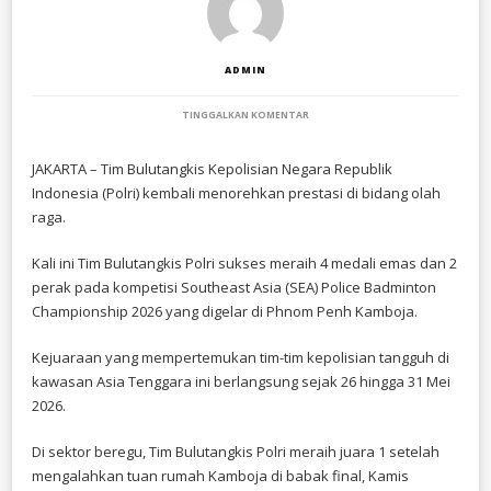
ADMIN
PADA
TINGGALKAN KOMENTAR
TIM
BULUTANGKIS
POLRI
JAKARTA – Tim Bulutangkis Kepolisian Negara Republik
RAIH
Indonesia (Polri) kembali menorehkan prestasi di bidang olah
4
MEDALI
raga.
EMAS
DAN
Kali ini Tim Bulutangkis Polri sukses meraih 4 medali emas dan 2
2
PERAK
perak pada kompetisi Southeast Asia (SEA) Police Badminton
SEA
Championship 2026 yang digelar di Phnom Penh Kamboja.
POLICE
BADMINTON
CHAMPIONSHIP
Kejuaraan yang mempertemukan tim-tim kepolisian tangguh di
2026
DI
kawasan Asia Tenggara ini berlangsung sejak 26 hingga 31 Mei
KAMBOJA
2026.
Di sektor beregu, Tim Bulutangkis Polri meraih juara 1 setelah
mengalahkan tuan rumah Kamboja di babak final, Kamis