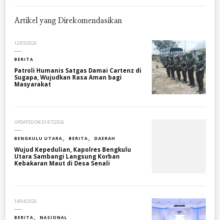
Artikel yang Direkomendasikan
12/05/2026
BERITA
Patroli Humanis Satgas Damai Cartenz di
Sugapa, Wujudkan Rasa Aman bagi
Masyarakat
UPDATED ON
31/07/2026
BENGKULU UTARA
BERITA
DAERAH
Wujud Kepedulian, Kapolres Bengkulu
Utara Sambangi Langsung Korban
Kebakaran Maut di Desa Senali
14/04/2026
BERITA
NASIONAL