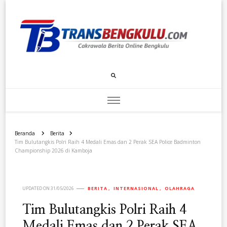
Transbengkulu.com
Cakrawala Berita Dari Bengkulu
Beranda
Berita
Tim Bulutangkis Polri Raih 4 Medali Emas dan 2 Perak SEA Police Badminton
Championship 2026 di Kamboja
UPDATED ON
31/05/2026
BERITA
INTERNASIONAL
OLAHRAGA
Tim Bulutangkis Polri Raih 4
Medali Emas dan 2 Perak SEA