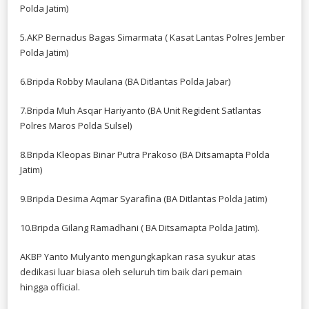
Polda Jatim)
5.AKP Bernadus Bagas Simarmata ( Kasat Lantas Polres Jember
Polda Jatim)
6.Bripda Robby Maulana (BA Ditlantas Polda Jabar)
7.Bripda Muh Asqar Hariyanto (BA Unit Regident Satlantas
Polres Maros Polda Sulsel)
8.Bripda Kleopas Binar Putra Prakoso (BA Ditsamapta Polda
Jatim)
9.Bripda Desima Aqmar Syarafina (BA Ditlantas Polda Jatim)
10.Bripda Gilang Ramadhani ( BA Ditsamapta Polda Jatim).
AKBP Yanto Mulyanto mengungkapkan rasa syukur atas
dedikasi luar biasa oleh seluruh tim baik dari pemain
hingga official.