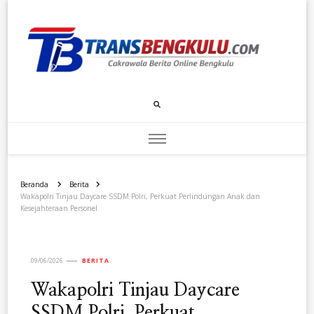
Transbengkulu.com
Cakrawala Berita Dari Bengkulu
Beranda
Berita
Wakapolri Tinjau Daycare SSDM Polri, Perkuat Perlindungan Anak dan
Kesejahteraan Personel
09/06/2026
BERITA
Wakapolri Tinjau Daycare
SSDM Polri, Perkuat