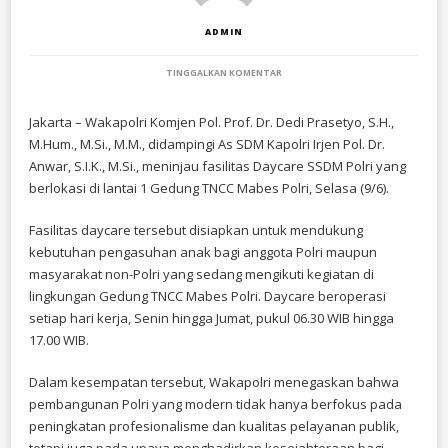
ADMIN
PADA
TINGGALKAN KOMENTAR
WAKAPOLRI
TINJAU
DAYCARE
Jakarta – Wakapolri Komjen Pol. Prof. Dr. Dedi Prasetyo, S.H.,
SSDM
M.Hum., M.Si., M.M., didampingi As SDM Kapolri Irjen Pol. Dr.
POLRI,
PERKUAT
Anwar, S.I.K., M.Si., meninjau fasilitas Daycare SSDM Polri yang
PERLINDUNGAN
berlokasi di lantai 1 Gedung TNCC Mabes Polri, Selasa (9/6).
ANAK
DAN
KESEJAHTERAAN
Fasilitas daycare tersebut disiapkan untuk mendukung
PERSONEL
kebutuhan pengasuhan anak bagi anggota Polri maupun
masyarakat non-Polri yang sedang mengikuti kegiatan di
lingkungan Gedung TNCC Mabes Polri. Daycare beroperasi
setiap hari kerja, Senin hingga Jumat, pukul 06.30 WIB hingga
17.00 WIB.
Dalam kesempatan tersebut, Wakapolri menegaskan bahwa
pembangunan Polri yang modern tidak hanya berfokus pada
peningkatan profesionalisme dan kualitas pelayanan publik,
tetapi juga pada upaya menghadirkan kesejahteraan bagi