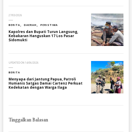
27/03/2026
BERITA
DAERAH
PERISTIWA
Kapolres dan Bupati Turun Langsung,
Kebakaran Hanguskan 17 Los Pasar
Sidomukti
UPDATED ON
14/06/2026
BERITA
Menyapa dari Jantung Papua, Patroli
Humanis Satgas Damai Cartenz Perkuat
Kedekatan dengan Warga Ilaga
Tinggalkan Balasan