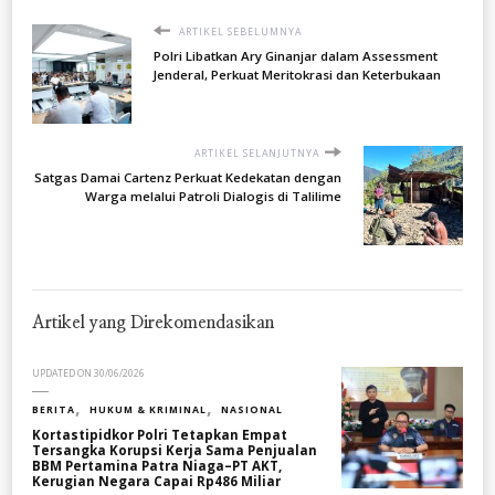
ARTIKEL SEBELUMNYA
Polri Libatkan Ary Ginanjar dalam Assessment
Jenderal, Perkuat Meritokrasi dan Keterbukaan
ARTIKEL SELANJUTNYA
Satgas Damai Cartenz Perkuat Kedekatan dengan
Warga melalui Patroli Dialogis di Talilime
Artikel yang Direkomendasikan
UPDATED ON
30/06/2026
BERITA
HUKUM & KRIMINAL
NASIONAL
Kortastipidkor Polri Tetapkan Empat
Tersangka Korupsi Kerja Sama Penjualan
BBM Pertamina Patra Niaga–PT AKT,
Kerugian Negara Capai Rp486 Miliar