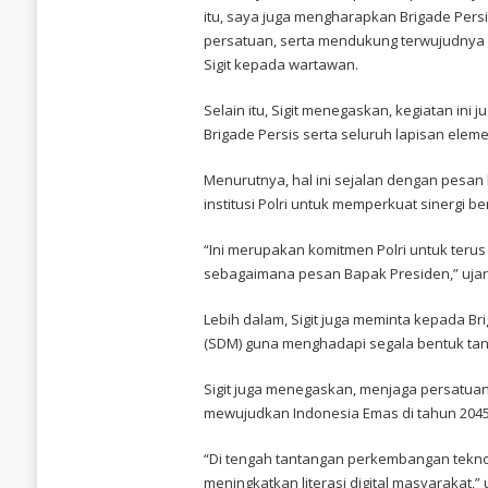
BRIGADE
itu, saya juga mengharapkan Brigade Per
PERSIS,
persatuan, serta mendukung terwujudnya 
KAPOLRI
Sigit kepada wartawan.
SERUKAN
JAGA
PERSATUAN-
Selain itu, Sigit menegaskan, kegiatan ini 
KESATUAN
Brigade Persis serta seluruh lapisan elem
Menurutnya, hal ini sejalan dengan pesan
institusi Polri untuk memperkuat sinergi 
“Ini merupakan komitmen Polri untuk teru
sebagaimana pesan Bapak Presiden,” ujar S
Lebih dalam, Sigit juga meminta kepada B
(SDM) guna menghadapi segala bentuk tan
Sigit juga menegaskan, menjaga persatuan
mewujudkan Indonesia Emas di tahun 204
“Di tengah tantangan perkembangan teknol
meningkatkan literasi digital masyarakat,” uj