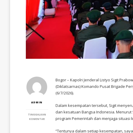
Bogor – Kapolri Jenderal Listyo Sigit Pra
(Diklatsarnas) Komando Pusat Brigade Persi
(6/7/2026).
ADMIN
Dalam kesempatan tersebut, Sigit menyeru
dan kesatuan Bangsa Indonesia. Menurut 
TINGGALKAN
program Pemerintah dan menjaga situasi 
PADA
KOMENTAR
HADIRI
PENUTUPAN
“Tentunya dalam setiap kesempatan, saya 
DIKLATSARNAS