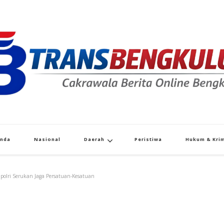
Transbengkulu.co
Cakrawala Berita Dari Bengkulu
anda
Nasional
Daerah
Peristiwa
Hukum & Krim
apolri Serukan Jaga Persatuan-Kesatuan