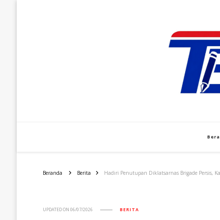
Ber
Beranda
Berita
Hadiri Penutupan Diklatsarnas Brigade Persis, K
UPDATED ON
06/07/2026
BERITA