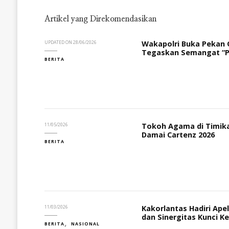
Artikel yang Direkomendasikan
Wakapolri Buka Pekan O
UPDATED ON
28/06/2026
Tegaskan Semangat “Po
BERITA
Tokoh Agama di Timika
11/05/2026
Damai Cartenz 2026
BERITA
Kakorlantas Hadiri Ape
11/03/2026
dan Sinergitas Kunci K
BERITA
NASIONAL