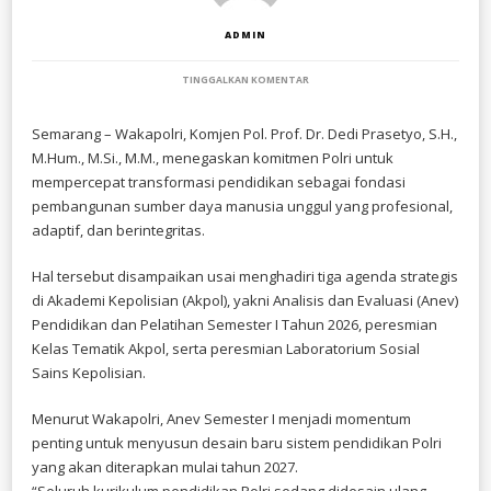
ADMIN
PADA
TINGGALKAN KOMENTAR
POLRI
TANCAP
GAS
Semarang – Wakapolri, Komjen Pol. Prof. Dr. Dedi Prasetyo, S.H.,
REFORMASI
M.Hum., M.Si., M.M., menegaskan komitmen Polri untuk
PENDIDIKAN:
KURIKULUM
mempercepat transformasi pendidikan sebagai fondasi
BERBASIS
pembangunan sumber daya manusia unggul yang profesional,
HAM,
adaptif, dan berintegritas.
AI,
DAN
BIG
Hal tersebut disampaikan usai menghadiri tiga agenda strategis
DATA
SIAP
di Akademi Kepolisian (Akpol), yakni Analisis dan Evaluasi (Anev)
BERLAKU
Pendidikan dan Pelatihan Semester I Tahun 2026, peresmian
2027
Kelas Tematik Akpol, serta peresmian Laboratorium Sosial
Sains Kepolisian.
Menurut Wakapolri, Anev Semester I menjadi momentum
penting untuk menyusun desain baru sistem pendidikan Polri
yang akan diterapkan mulai tahun 2027.
“Seluruh kurikulum pendidikan Polri sedang didesain ulang