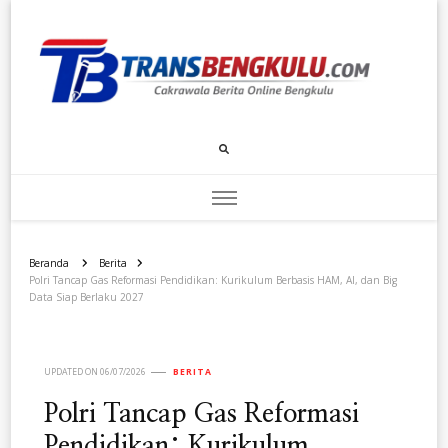
Transbengkulu.com
Cakrawala Berita Dari Bengkulu
Beranda
Berita
Polri Tancap Gas Reformasi Pendidikan: Kurikulum Berbasis HAM, AI, dan Big
Data Siap Berlaku 2027
UPDATED ON
06/07/2026
BERITA
Polri Tancap Gas Reformasi
Pendidikan: Kurikulum