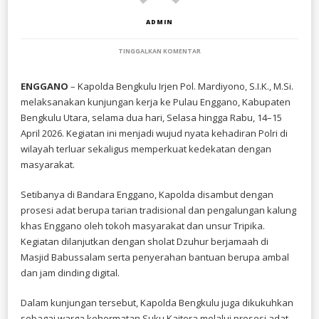
ADMIN
PADA
TINGGALKAN KOMENTAR
KAPOLDA
BENGKULU
KUNJUNGI
ENGGANO
– Kapolda Bengkulu Irjen Pol. Mardiyono, S.I.K., M.Si.
PULAU
melaksanakan kunjungan kerja ke Pulau Enggano, Kabupaten
ENGGANO,
TEGASKAN
Bengkulu Utara, selama dua hari, Selasa hingga Rabu, 14–15
KOMITMEN
April 2026. Kegiatan ini menjadi wujud nyata kehadiran Polri di
PELAYANAN
wilayah terluar sekaligus memperkuat kedekatan dengan
HINGGA
PELESTARIAN
masyarakat.
LINGKUNGAN
Setibanya di Bandara Enggano, Kapolda disambut dengan
prosesi adat berupa tarian tradisional dan pengalungan kalung
khas Enggano oleh tokoh masyarakat dan unsur Tripika.
Kegiatan dilanjutkan dengan sholat Dzuhur berjamaah di
Masjid Babussalam serta penyerahan bantuan berupa ambal
dan jam dinding digital.
Dalam kunjungan tersebut, Kapolda Bengkulu juga dikukuhkan
sebagai warga kehormatan Suku Kaitora melalui prosesi adat