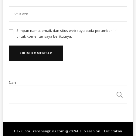
Simpan nama, email, dan situs web saya pada peramban ini
untuk komentar saya berikutnya.
Cari
CA
Hak Cipta Transbengkulu.com @2026
Hello Fashion | Diciptakan