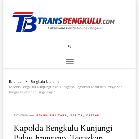
Transbengkulu.com
Cakrawala Berita Dari Bengkulu
Beranda
Bengkulu Utara
Kapolda Bengkulu Kunjungi Pulau Enggano, Tegaskan Komitmen Pelayanan
hingga Pelestarian Lingkungan
15/04/2026
BENGKULU UTARA
BERITA
DAERAH
Kapolda Bengkulu Kunjungi
Pulau Enggano, Tegaskan