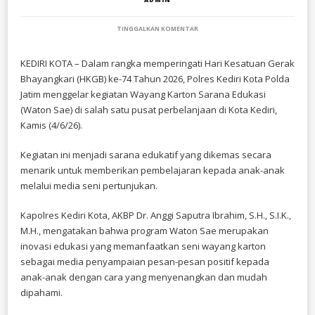
PADA
TINGGALKAN KOMENTAR
POLRES
KEDIRI
KOTA
KEDIRI KOTA – Dalam rangka memperingati Hari Kesatuan Gerak
GELAR
Bhayangkari (HKGB) ke-74 Tahun 2026, Polres Kediri Kota Polda
WAYANG
KARTON
Jatim menggelar kegiatan Wayang Karton Sarana Edukasi
SARANA
(Waton Sae) di salah satu pusat perbelanjaan di Kota Kediri,
EDUKASI
Kamis (4/6/26).
DI
HKGB
KE-
Kegiatan ini menjadi sarana edukatif yang dikemas secara
74
TAHUN
menarik untuk memberikan pembelajaran kepada anak-anak
2026
melalui media seni pertunjukan.
Kapolres Kediri Kota, AKBP Dr. Anggi Saputra Ibrahim, S.H., S.I.K.,
M.H., mengatakan bahwa program Waton Sae merupakan
inovasi edukasi yang memanfaatkan seni wayang karton
sebagai media penyampaian pesan-pesan positif kepada
anak-anak dengan cara yang menyenangkan dan mudah
dipahami.