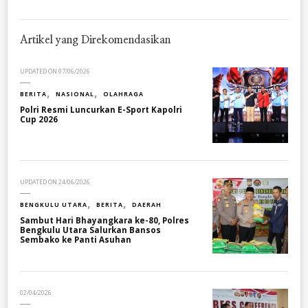
Artikel yang Direkomendasikan
UPDATED ON
07/06/2026
BERITA
NASIONAL
OLAHRAGA
Polri Resmi Luncurkan E-Sport Kapolri
Cup 2026
UPDATED ON
24/06/2026
BENGKULU UTARA
BERITA
DAERAH
Sambut Hari Bhayangkara ke-80, Polres
Bengkulu Utara Salurkan Bansos
Sembako ke Panti Asuhan
02/04/2026