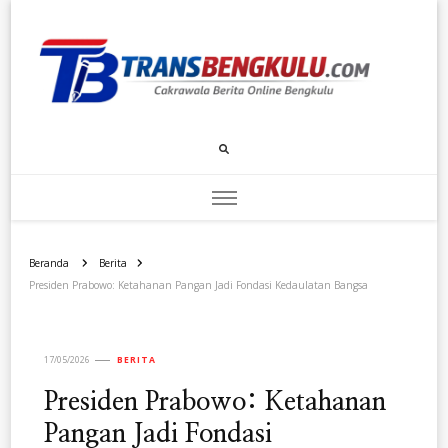
Transbengkulu.com
Cakrawala Berita Dari Bengkulu
Beranda
Berita
Presiden Prabowo: Ketahanan Pangan Jadi Fondasi Kedaulatan Bangsa
17/05/2026
BERITA
Presiden Prabowo: Ketahanan
Pangan Jadi Fondasi