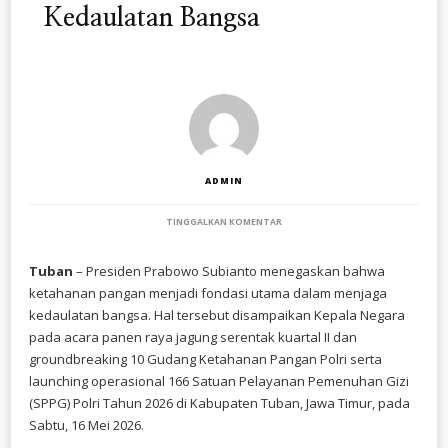
Kedaulatan Bangsa
ADMIN
PADA
TINGGALKAN KOMENTAR
PRESIDEN
PRABOWO:
KETAHANAN
Tuban
– Presiden Prabowo Subianto menegaskan bahwa
PANGAN
ketahanan pangan menjadi fondasi utama dalam menjaga
JADI
FONDASI
kedaulatan bangsa. Hal tersebut disampaikan Kepala Negara
KEDAULATAN
pada acara panen raya jagung serentak kuartal II dan
BANGSA
groundbreaking 10 Gudang Ketahanan Pangan Polri serta
launching operasional 166 Satuan Pelayanan Pemenuhan Gizi
(SPPG) Polri Tahun 2026 di Kabupaten Tuban, Jawa Timur, pada
Sabtu, 16 Mei 2026.