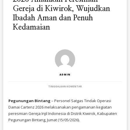
Gereja di Kiwirok, Wujudkan
Ibadah Aman dan Penuh
Kedamaian
ADMIN
PADA
TINGGALKAN KOMENTAR
SATGAS
OPS
DAMAI
Pegunungan Bintang
– Personel Satgas Tindak Operasi
CARTENZ
Damai Cartenz 2026 melaksanakan pengamanan kegiatan
2026
AMANKAN
peresmian Gereja Injil Indonesia di Distrik Kiwirok, Kabupaten
PERESMIAN
Pegunungan Bintang, Jumat (15/05/2026).
GEREJA
DI
KIWIROK,