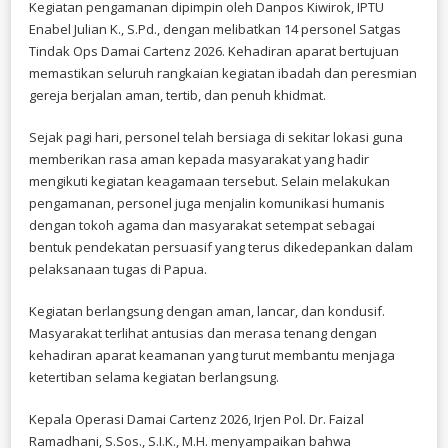
Kegiatan pengamanan dipimpin oleh Danpos Kiwirok, IPTU
WUJUDKAN
Enabel Julian K., S.Pd., dengan melibatkan 14 personel Satgas
IBADAH
AMAN
Tindak Ops Damai Cartenz 2026. Kehadiran aparat bertujuan
DAN
memastikan seluruh rangkaian kegiatan ibadah dan peresmian
PENUH
KEDAMAIAN
gereja berjalan aman, tertib, dan penuh khidmat.
Sejak pagi hari, personel telah bersiaga di sekitar lokasi guna
memberikan rasa aman kepada masyarakat yang hadir
mengikuti kegiatan keagamaan tersebut. Selain melakukan
pengamanan, personel juga menjalin komunikasi humanis
dengan tokoh agama dan masyarakat setempat sebagai
bentuk pendekatan persuasif yang terus dikedepankan dalam
pelaksanaan tugas di Papua.
Kegiatan berlangsung dengan aman, lancar, dan kondusif.
Masyarakat terlihat antusias dan merasa tenang dengan
kehadiran aparat keamanan yang turut membantu menjaga
ketertiban selama kegiatan berlangsung.
Kepala Operasi Damai Cartenz 2026, Irjen Pol. Dr. Faizal
Ramadhani, S.Sos., S.I.K., M.H. menyampaikan bahwa