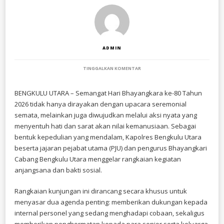
ADMIN
PADA
TINGGALKAN KOMENTAR
RAYAKAN
HARI
BHAYANGKARA
​BENGKULU UTARA – Semangat Hari Bhayangkara ke-80 Tahun
KE-
2026 tidak hanya dirayakan dengan upacara seremonial
80,
KAPOLRES
semata, melainkan juga diwujudkan melalui aksi nyata yang
BENGKULU
menyentuh hati dan sarat akan nilai kemanusiaan. Sebagai
UTARA
bentuk kepedulian yang mendalam, Kapolres Bengkulu Utara
GELAR
ANJANGSANA:
beserta jajaran pejabat utama (PJU) dan pengurus Bhayangkari
KUNJUNGI
Cabang Bengkulu Utara menggelar rangkaian kegiatan
ANAK
ANGGOTA
anjangsana dan bakti sosial.
YANG
SAKIT,
SOWAN
​Rangkaian kunjungan ini dirancang secara khusus untuk
KE
menyasar dua agenda penting: memberikan dukungan kepada
PURNAWIRAWAN
DAN
internal personel yang sedang menghadapi cobaan, sekaligus
WARAKAWURI
memberikan penghormatan kepada para senior serta keluarga