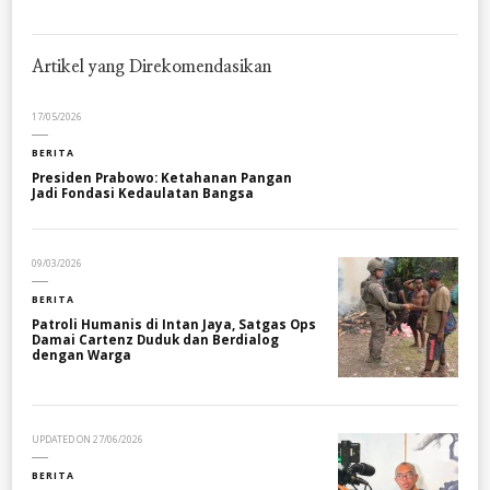
Artikel yang Direkomendasikan
17/05/2026
BERITA
Presiden Prabowo: Ketahanan Pangan
Jadi Fondasi Kedaulatan Bangsa
09/03/2026
BERITA
Patroli Humanis di Intan Jaya, Satgas Ops
Damai Cartenz Duduk dan Berdialog
dengan Warga
UPDATED ON
27/06/2026
BERITA