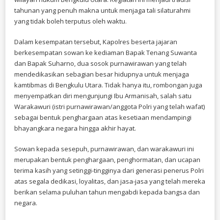
tahunan yang penuh makna untuk menjaga tali silaturahmi
yang tidak boleh terputus oleh waktu.
​Dalam kesempatan tersebut, Kapolres beserta jajaran
berkesempatan sowan ke kediaman Bapak Tenang Suwanta
dan Bapak Suharno, dua sosok purnawirawan yang telah
mendedikasikan sebagian besar hidupnya untuk menjaga
kamtibmas di Bengkulu Utara. Tidak hanya itu, rombongan juga
menyempatkan diri mengunjungi Ibu Armanisah, salah satu
Warakawuri (istri purnawirawan/anggota Polri yang telah wafat)
sebagai bentuk penghargaan atas kesetiaan mendampingi
bhayangkara negara hingga akhir hayat.
​Sowan kepada sesepuh, purnawirawan, dan warakawuri ini
merupakan bentuk penghargaan, penghormatan, dan ucapan
terima kasih yang setinggi-tingginya dari generasi penerus Polri
atas segala dedikasi, loyalitas, dan jasa-jasa yang telah mereka
berikan selama puluhan tahun mengabdi kepada bangsa dan
negara.