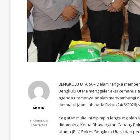
​BENGKULU UTARA – Dalam rangka mempering
Bengkulu Utara menggelar aksi kemanusiaa
agenda utamanya adalah menyambangi da
Himmatul Jaamilah pada Rabu (24/6/2026) si
ADMIN
​Kegiatan mulia ini dipimpin langsung oleh K
TINGGALKAN
didampingi Ketua Bhayangkari Cabang Polres
PADA
KOMENTAR
SAMBUT
Utama (PJU) Polres Bengkulu Utara dan pe
HARI
BHAYANGKARA