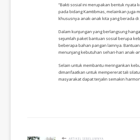
KE-
​”Bakti sosial ini merupakan bentuk nyata 
80,
pada bidang Kamtibmas, melainkan juga 
POLRES
khususnya anak-anak kita yang berada di pa
BENGKULU
UTARA
SALURKAN
​Dalam kunjungan yang berlangsung hanga
BANSOS
SEMBAKO
sejumlah paket bantuan sosial berupa keb
KE
beberapa bahan pangan lainnya. Bantuan 
PANTI
ASUHAN
menunjang kebutuhan sehari-hari anak-an
​Selain untuk membantu meringankan kebu
dimanfaatkan untuk mempererat tali silat
masyarakat dapat terjalin semakin harmonis
ARTIKEL SEBELUMNYA