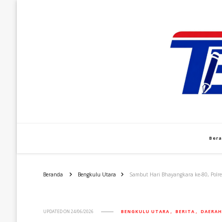
Ber
Beranda
Bengkulu Utara
Sambut Hari Bhayangkara ke-80, Polr
UPDATED ON
24/06/2026
BENGKULU UTARA
BERITA
DAERAH