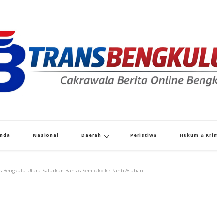
Transbengkulu.co
Cakrawala Berita Dari Bengkulu
anda
Nasional
Daerah
Peristiwa
Hukum & Krim
es Bengkulu Utara Salurkan Bansos Sembako ke Panti Asuhan