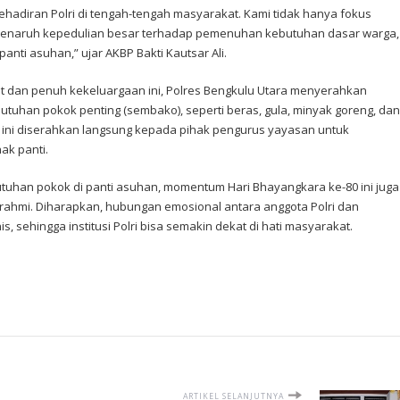
kehadiran Polri di tengah-tengah masyarakat. Kami tidak hanya fokus
menaruh kepedulian besar terhadap pemenuhan kebutuhan dasar warga,
nti asuhan,” ujar AKBP Bakti Kautsar Ali.
t dan penuh kekeluargaan ini, Polres Bengkulu Utara menyerahkan
utuhan pokok penting (sembako), seperti beras, gula, minyak goreng, dan
ini diserahkan langsung kepada pihak pengurus yayasan untuk
ak panti.
tuhan pokok di panti asuhan, momentum Hari Bhayangkara ke-80 ini juga
urahmi. Diharapkan, hubungan emosional antara anggota Polri dan
, sehingga institusi Polri bisa semakin dekat di hati masyarakat.
ARTIKEL SELANJUTNYA